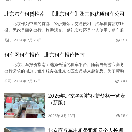
丰富的经验和卓越的服务，为您提供全方位的大巴车租赁解决方
案。 专业车队： 【北京租车】拥有专业的大巴车队，包括
北京汽车租赁推荐：【北京租车】及其他优质租车公司
豪华大巴、中型巴士和小型客车等多种车型，满足您不同规模和需
求的团体出…
北京作为中国的首都，经济繁荣，交通便利，汽车租赁需求旺
盛。无论是商务出行、旅游观光、婚礼庆典还是个人使用，租车服
务都能为您的出行提供极大的便利和舒适度。本文将重点介绍北京
热门
2024年 7月 23日
2.9K
汽车租赁服务，尤其是【北京租车】的优势，并推荐几家优质的租
车公司，帮助您在北京选择适合的汽车租赁服务。 一、【北京
租车网租车报价，北京租车报价指南
租车】简介 1. 公司背景 【北京租车】是中国领先的汽车租
赁…
北京租车报价指南：选择合适的租车平台。随着自驾游和商务
出行需求的增加，租车服务在北京地区变得越来越普及。为了帮助
消费者更好地了解租车市场，本文将详细介绍几家知名租车平台的
公司
2024年 7月 12日
3.4K
报价及其在北京地区的服务，帮助您在租车时做出明智的选择。
1. 【北京租车】 【北京租车】是北京本地知名的租车品
2025年北京考斯特租赁价格一览表
牌，以其优质的服务和多样的车型选择受到广泛好评。 报价：
（新版）
…
2025年 3月 18日
7.5K
北京商务车出租带司机及个人长期