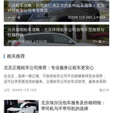
元旦租车攻略：自驾旅行满足你的各种租车需求｜北京
环球租车公司专业推荐
上一篇
2025年 11月 26日 上午9:24
元旦假期租车攻略：北京环球租车公司自驾车型推荐与
价格对比
2025年 11月 26日 上午10:26
下一篇
相关推荐
北京正规租车公司推荐：专业服务让租车更安心
在北京，选择一家正规、可靠的租车公司不仅能够获得安全保障，
还可以享受更优质的服务。正规租车公司在车况管理、服务体系和
售后保障方面更为完善，避免了很多潜在的麻烦。本文将推荐几家
公司
2024年 11月 14日
2.7K
北京知名的正规租车公司，并对每家公司进行详细介绍，以便您在
租车时作出更好的选择。 一、【北京租车】 【北京租车】是北京首
北京埃尔法包车服务及价格明细：
旅集团旗下的租车品牌，也是国内规模较大的汽车租赁公司之一，
带司机与不带司机的选择
以其全面…