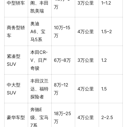
中型轿车
阁、丰田
3万公里
1–1.2
万
凯美瑞
奥迪
商务型轿
10万–15
A6、宝
4万公里
1.5–2
车
万
马5系
本田CR-
紧凑型
V、日产
6万–8万
3万公里
1.2
SUV
奇骏
丰田汉兰
中大型
8万–12
达、福特
4万公里
1.5
SUV
万
探险者
奔驰E
18万–25
豪华车型
级、宝马
4万公里
2–2.5
万
7系