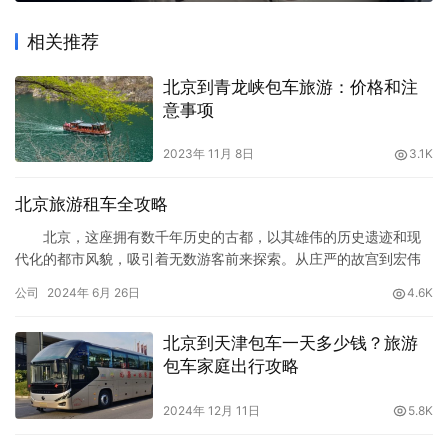
相关推荐
北京到青龙峡包车旅游：价格和注
意事项
2023年 11月 8日
3.1K
北京旅游租车全攻略
北京，这座拥有数千年历史的古都，以其雄伟的历史遗迹和现
代化的都市风貌，吸引着无数游客前来探索。从庄严的故宫到宏伟
的长城，从繁华的王府井到静谧的颐和园，如何高效地游览这些景
公司
2024年 6月 26日
4.6K
点成为了每个游客的关注点。租车游览北京，提供了一种方便、灵
活的方式，可以让你自由自在地探索这座城市。本文将详细介绍北
北京到天津包车一天多少钱？旅游
京旅游租车的各种选择、注意事项、推荐的租车公司以及经典的自
包车家庭出行攻略
驾游线路。 …
2024年 12月 11日
5.8K