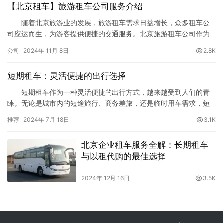
【北京租车】旅游租车公司服务介绍
随着北京旅游业的发展，旅游租车需求日益增长，众多租车公
司应运而生，为游客提供便捷的交通服务。北京旅游租车公司作为
行业中的佼佼者，专注于为游客提供优质的汽车出租和自驾租赁服
公司
2024年 11月 8日
2.8K
务，帮助客户轻松游览首都名胜古迹和周边景点。无论是短途自驾
游、家庭出游，还是公司团建出行，北京旅游租车公司都能提供灵
短期租车：灵活便捷的出行选择
活多样的租车方案和车型选择。 北京旅游租车公司服务范围
北京旅…
短期租车作为一种灵活便捷的出行方式，越来越受到人们的青
睐。无论是城市内的短途旅行、商务差旅，还是临时用车需求，短
期租车都能为用户提供高效、经济的解决方案。本文将探讨短期租
推荐
2024年 7月 18日
3.1K
车的优势、适用场景、热门平台及其服务特色，并提供一些租车建
议。 一、短期租车的优势 灵活性强 短期租车可以根据
北京企业租车服务全解：长期租车
用户的具体需求选择租赁时长，从几小时到几天不等，灵活满足各
与以租代购的最佳选择
种临时…
2024年 12月 16日
3.5K