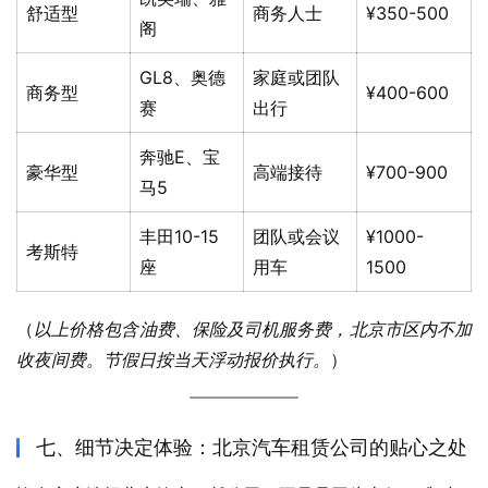
舒适型
商务人士
¥350-500
阁
GL8、奥德
家庭或团队
商务型
¥400-600
赛
出行
奔驰E、宝
豪华型
高端接待
¥700-900
马5
丰田10-15
团队或会议
¥1000-
考斯特
座
用车
1500
（
以上价格包含油费、保险及司机服务费，北京市区内不加
收夜间费。节假日按当天浮动报价执行。
）
七、细节决定体验：北京汽车租赁公司的贴心之处