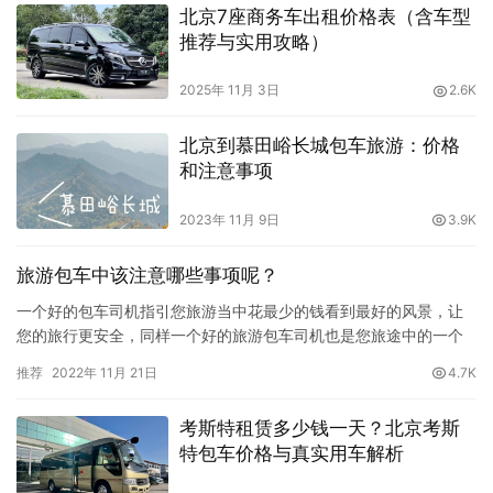
北京7座商务车出租价格表（含车型
推荐与实用攻略）
2025年 11月 3日
2.6K
北京到慕田峪长城包车旅游：价格
和注意事项
2023年 11月 9日
3.9K
旅游包车中该注意哪些事项呢？
一个好的包车司机指引您旅游当中花最少的钱看到最好的风景，让
您的旅行更安全，同样一个好的旅游包车司机也是您旅途中的一个
好伙伴，一辆好的旅游车不会耽误你的行程，会让你的旅行轻松，
推荐
2022年 11月 21日
4.7K
舒适，愉快!那么旅游包车中该注意哪些事项呢? 1、首先无营运手续
车辆碰到运政路查就会被扣车或司机不停车接受检查而强行逃离现
考斯特租赁多少钱一天？北京考斯
场从而耽误了行程，影响您的旅游心情;2、如果非法营运的车，如在
特包车价格与真实用车解析
行…