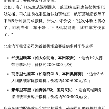
定接车点，并配备常驻调度员。
比如，客户张先生从深圳回京，航班晚点到达首都机场T3
航站楼。司机提前在群里确认航班动态，航班落地后仅等了
不到5分钟就完成接机。张先生评价说：“这次体验太省心
了，司机专业，车干净，下飞机就能走，比打车方便多
了。”
北京汽车租赁公司为首都机场旅客提供多种车型选择：
经济型轿车（如大众朗逸、本田凌派）
：适合1-2人携
带行李出行，价格约200-300元/次；
商务型七座车（如别克GL8、本田奥德赛）
：适合3-6
人团队或家庭接送机，价格约400-600元/次；
豪华型车型（如奔驰E级、宝马5系）
：适合高端商务
接待或重要客户接机，价格约700-900元/次。
所有车辆均配备航班实时监控系统，确保司机能根据航班延