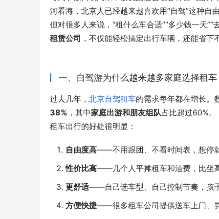
河看海，北京人已经越来越喜欢用“自驾”这种自
但对很多人来说，“租什么车合适”“多少钱一天”
租赁公司
，不仅能轻松搞定出行车辆，还能省下
一、自驾游为什么越来越多家庭选择租车
过去几年，
北京自驾租车
的需求每年都在增长。数
38%
，其中
家庭出游和朋友组队
占比超过60%。
租车出行的好处很明显：
自由度高
——不用跟团、不看时间表，想停
性价比高
——几个人平摊租车和油费，比坐
更舒适
——自己选车型、自己控制节奏，孩
方便快捷
——很多租车公司提供送车上门、