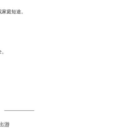
或家庭短途。
全。
出游