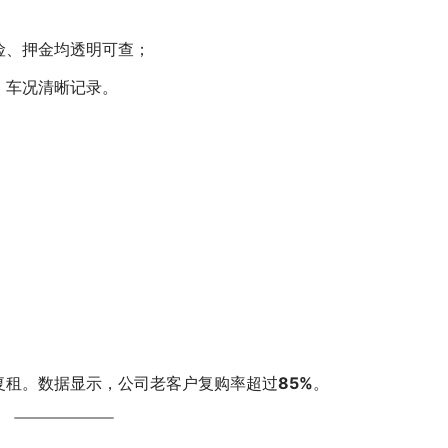
；
险、押金均透明可查；
、车况清晰记录。
复租。数据显示，公司老客户复购率超过
85%
。