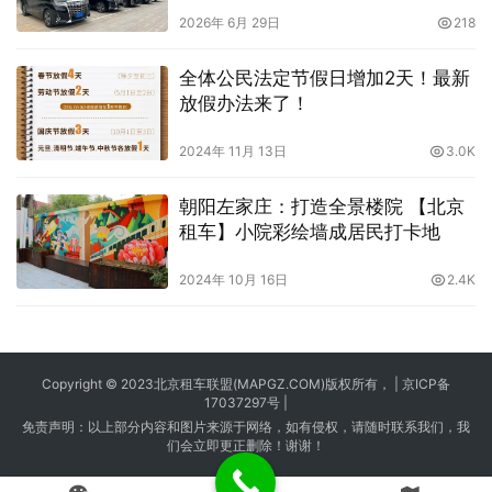
2026年 6月 29日
218
全体公民法定节假日增加2天！最新
放假办法来了！
2024年 11月 13日
3.0K
朝阳左家庄：打造全景楼院 【北京
租车】小院彩绘墙成居民打卡地
2024年 10月 16日
2.4K
Copyright © 2023
北京租车
联盟(MAPGZ.COM)版权所有， |
京ICP备
17037297号
|
免责声明：以上部分内容和图片来源于网络，如有侵权，请随时联系我们，我
们会立即更正删除！谢谢！