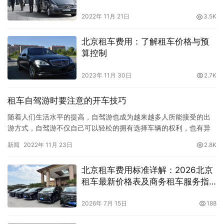
2022年 11月 21日
3.5K
北京租车费用：了解租车价格与预
算控制
2023年 11月 30日
2.7K
租车自驾游时要注意的开车技巧
随着人们生活水平的提高，自驾游也成为越来越多人所能接受的出
游方式，自驾游不仅自己可以轻松的拥有选择车辆的权利，也有异
地还车的便捷，不用担心停车难开车距离远不方便等相关问题，那
新闻
2022年 11月 23日
2.8K
么在自驾游过程中需要注意哪些问题呢，今天就为大家来介绍一
下。首先第一点：建议上车前绕车转一圈，看车的外况、轮胎、车
北京租车费用标准详解：2026北京
辆底部有没有漏油漏水。检查发动机盖、机油、冷却水、刹车油。
租车最新价格表及商务租车服务指
第二点：点火步…
南
2026年 7月 15日
188