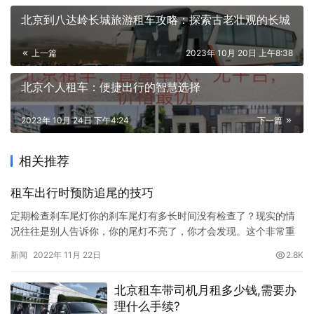
北京到八达岭长城旅游租车攻略：探索古老壮观的长城
上一篇
2023年 10月 20日 上午8:38
北京个人租车：便捷出行的智慧选择
2023年 10月 24日 下午4:24
下一篇
相关推荐
租车出行时预防追尾的技巧
定期检查刹车尾灯你的刹车尾灯有多长时间没有检查了？现实的情
况往往是别人告诉你，你的尾灯不亮了，你才会发现。这个非常重
要的预防追尾的措施往往被人忽视，而刹车尾灯不亮，被别人追尾
新闻
2022年 11月 22日
2.8K
的概率就大大提高了。通常一周就要检查一次，特别是有些杂牌灯
泡寿命有限，要是跑远路上高速，每次出发前必检查。当然刹车也
北京租车带司机月租多少钱,需要办
要检查，这是起码的要求。广州租考斯特,广州会展租车,广州会议租
理什么手续?
车防止追…