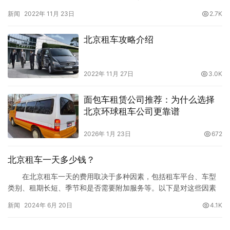
租车应该有哪些常见注意事项呢？下面北京租车公司小编就给大家
新闻
2022年 11月 23日
2.7K
详细分享：1.租赁双方都要确认是正规的法人代表，汽车租赁公司应
当具备市交通行政主管部门颁发的经营许可证，租赁车辆应当具有
北京租车攻略介绍
相应证件（注意防止是私家车挂名出租）。租赁公司要向承租人出
示营业执…
2022年 11月 27日
3.0K
面包车租赁公司推荐：为什么选择
北京环球租车公司更靠谱
2026年 1月 23日
672
北京租车一天多少钱？
在北京租车一天的费用取决于多种因素，包括租车平台、车型
类别、租期长短、季节和是否需要附加服务等。以下是对这些因素
的详细分析以及一些具体的价格参考，帮助你更好地了解北京的租
新闻
2024年 6月 20日
4.1K
车市场。 影响租车费用的主要因素 1.车型类别： 经济
型：如大众捷达、丰田卡罗拉等，通常是最便宜的选择。 紧凑