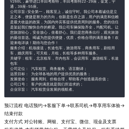
V260L，豪华进口丰田考斯特，丰田考斯特22-29座，金龙，宇
通，39座-55座。

公司宗旨:安全第一，顾客至上，诚信守时。我公司本着诚信是立
足之本，便捷是努力的方向，创新是生存之源，用户的满意和信赖
是最大收益的政策，为国内外宾客提供优质周到的服务。您的信任
是架起我们愉快合作的桥梁。我公司车辆保险齐全，均配司机。让
您旅游轻心，安全放心，坐着舒心。我们是您商务出行，观光旅游
的最佳首选。竭诚为您提供便捷，优质，价格合理的满意服务！欢
迎来电详谈！期待与您合作！

服务介绍：机场接送，长途包车，旅游用车，商务用车，剧组用
车，婚庆用车，可天租，月租，长租等多种用车服务。

关键字：租车，北京租车，市内包车，会议用车，旅游租车，长途
包车

公司定位： 汽车租赁、商务服务、语言翻译；

远景目标： 为全球各地的用户提供优质的服务；

发展使命： 服务周到、价格合理，帮助客户创造最高价值；

公司口号： 客户的满意就是我们所追求的；

企业宗旨： 汽车租赁业发展的领航者。
预订流程 电话预约→客服下单→联系司机→尊享用车体验→
结束付款
支付方式 对公转账、网银、支付宝、微信、现金及支票