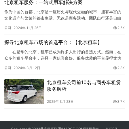
北京租车服务：一站式用车解决方案
作为中国的首都，北京是一座历史与现代交融的城市，拥有丰富的
文化遗产与繁荣的都市生活。无论是商务活动、团队出行还是自由
旅行，北京的租车服务都能为不同需求的客户提供量身定制的解决
公司
2024年 11月 26日
2.5K
方案，让您的出行更加高效、舒适和便捷。 一、北京租车服务的类
型 根据客户的不同用车需求，北京租车服务提供了多样化的选择，
探寻北京租车市场的首选平台：【北京租车】
从经济型车辆到豪华商务车、从自驾租车到大巴服务，全面覆盖各
种场景：…
在繁华的北京，租车已成为许多人出行的首选方式。然而，在
众多的租车平台中，选择一家信誉良好、服务优质的平台显得尤为
重要。作为北京租车市场中的领先品牌，【北京租车】凭借其多项
公司
2024年 3月 12日
2.8K
优势成为了租车者的首选。 丰富车型选择： 【北京租车】
拥有丰富多样的车型供租客选择，无论是经济型轿车、舒适型轿车
北京租车公司前10名与商务车租赁
还是豪华型轿车，都能满足不同客户的需求。此外，【北京租车】
服务解析
还提供自…
2025年 3月 28日
3.7K
Copyright © 2023
北京租车
联盟(MAPGZ.COM)版权所有， |
京ICP备