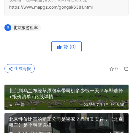
https://www.mapgz.com/gongsi/6381.html
北京旅游租车
赞
(0)
生成海报
0
北京到乌兰布统草原包车带司机多少钱一天？车型选择
+报价清单+路线详情
上一篇
2025年 7月 1日 上午8:35
北京性价比高的租车公司是哪家？靠谱又实在，【北京
租车】是个明智选择