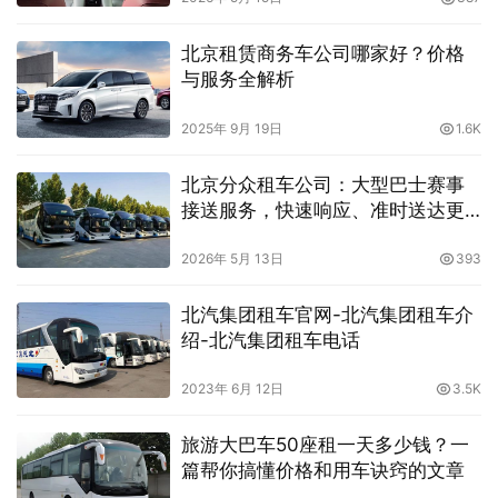
北京租赁商务车公司哪家好？价格
与服务全解析
2025年 9月 19日
1.6K
北京分众租车公司：大型巴士赛事
接送服务，快速响应、准时送达更
省心
2026年 5月 13日
393
北汽集团租车官网-北汽集团租车介
绍-北汽集团租车电话
2023年 6月 12日
3.5K
旅游大巴车50座租一天多少钱？一
篇帮你搞懂价格和用车诀窍的文章