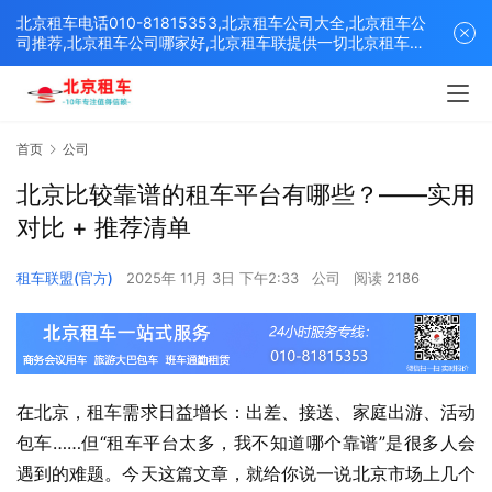
北京租车电话010-81815353,北京租车公司大全,北京租车公
司推荐,北京租车公司哪家好,北京租车联提供一切北京租车解
决方案,打造北京优质的租车平台！
首页
公司
北京比较靠谱的租车平台有哪些？——实用
对比 + 推荐清单
租车联盟(官方)
2025年 11月 3日 下午2:33
公司
阅读 2186
在北京，租车需求日益增长：出差、接送、家庭出游、活动
包车……但“租车平台太多，我不知道哪个靠谱”是很多人会
遇到的难题。今天这篇文章，就给你说一说北京市场上几个