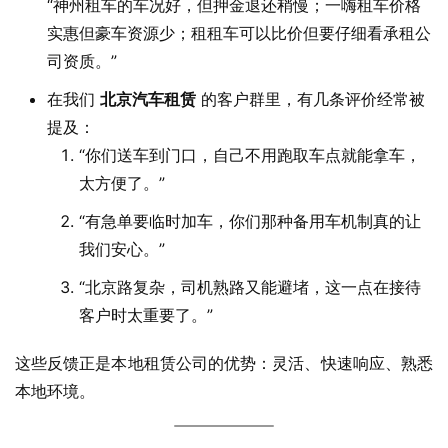
“神州租车的车况好，但押金退还稍慢；一嗨租车价格
实惠但豪车资源少；租租车可以比价但要仔细看承租公
司资质。”
在我们
北京汽车租赁
的客户群里，有几条评价经常被
提及：
“你们送车到门口，自己不用跑取车点就能拿车，
太方便了。”
“有急单要临时加车，你们那种备用车机制真的让
我们安心。”
“北京路复杂，司机熟路又能避堵，这一点在接待
客户时太重要了。”
这些反馈正是本地租赁公司的优势：灵活、快速响应、熟悉
本地环境。