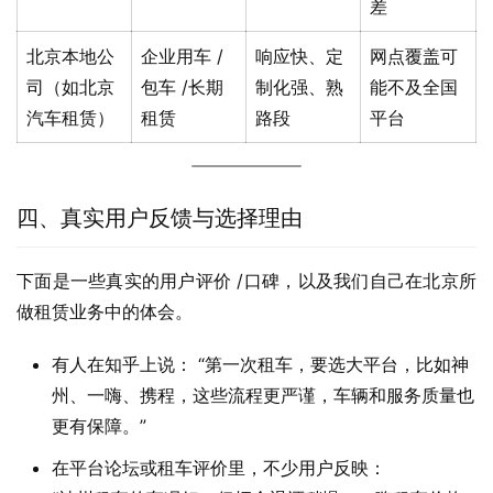
差
北京本地公
企业用车 /
响应快、定
网点覆盖可
司（如北京
包车 /长期
制化强、熟
能不及全国
汽车租赁）
租赁
路段
平台
四、真实用户反馈与选择理由
下面是一些真实的用户评价 /口碑，以及我们自己在北京所
做租赁业务中的体会。
有人在知乎上说： “第一次租车，要选大平台，比如神
州、一嗨、携程，这些流程更严谨，车辆和服务质量也
更有保障。”
在平台论坛或租车评价里，不少用户反映：