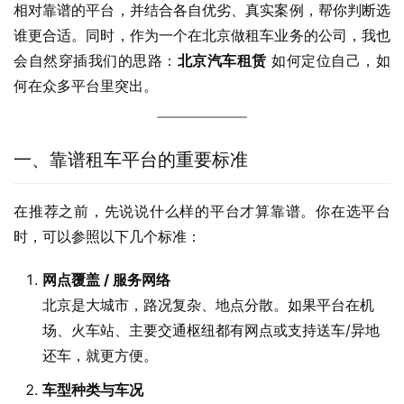
相对靠谱的平台，并结合各自优劣、真实案例，帮你判断选
谁更合适。同时，作为一个在北京做租车业务的公司，我也
会自然穿插我们的思路：
北京汽车租赁
 如何定位自己，如
何在众多平台里突出。
一、靠谱租车平台的重要标准
在推荐之前，先说说什么样的平台才算靠谱。你在选平台
时，可以参照以下几个标准：
网点覆盖 / 服务网络
北京是大城市，路况复杂、地点分散。如果平台在机
场、火车站、主要交通枢纽都有网点或支持送车/异地
还车，就更方便。
车型种类与车况