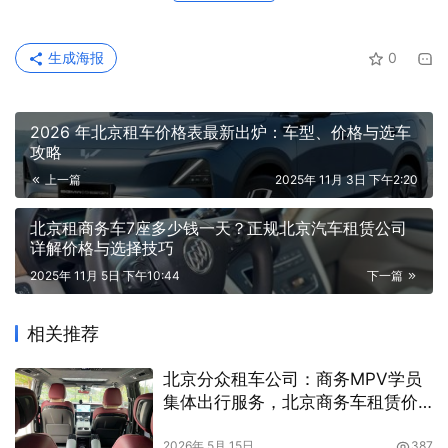
生成海报
0
2026 年北京租车价格表最新出炉：车型、价格与选车
攻略
上一篇
2025年 11月 3日 下午2:20
北京租商务车7座多少钱一天？正规北京汽车租赁公司
详解价格与选择技巧
2025年 11月 5日 下午10:44
下一篇
相关推荐
北京分众租车公司：商务MPV学员
集体出行服务，北京商务车租赁价
格透明空间大更能坐人
2026年 5月 15日
387