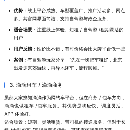
优势
：线上平台成熟、车型覆盖广、推广活动多、网点
多。其官网界面简洁，支持自驾游与政企服务。
适合场景
：注重线上体验、短租 / 自驾游 /租期灵活的
用户
用户反馈
：性价比不错，有时价格会比大牌平台低一些
案例
：有自驾游玩家分享：“先在一嗨把车租好，北京
出发走京郊游线，再异地还车，流程顺畅。”
3. 滴滴租车 / 滴滴商务
虽然大家熟知滴滴作为网约车平台，但在商务 / 包车方向，
滴滴也做租车 /包车服务。其优势是响应快、调度灵活、
APP 体验好。
适合场景：短期、灵活租赁、带司机的接送服务。但对于长