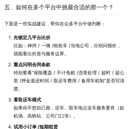
五、如何在多个平台中挑最合适的那一个？
下面是一些实战建议，帮你在众多平台中做判断：
先锁定几平台比价
比如：神州 / 一嗨 /租租车 /当地公司，分别问报价，
就能看出价差与服务边界。
重点问明合同条款
特别要看“保险覆盖 / 不计免赔 /违章处理 / 超时 / 超公
里 /押金退还时间 / 取还车费用 / 备用车机制”是否写清
楚。
看取还车模式
如果你不想自己跑，还车、取车地点送车服务要有（如
机场、高铁站、公司门口等）。
试用小订单 /短期租赁