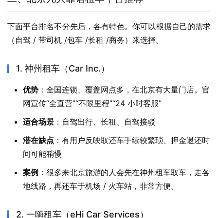
下面平台排名不分先后，各有特色。你可以根据自己的需求
（自驾 / 带司机 /包车 /长租 /商务）来选择。
1. 神州租车（Car Inc.）
优势
：全国连锁、覆盖网点多，在北京有大量门店。官
网宣传“全直营”“不限里程”“24 小时客服”
适合场景
：自驾出行、长租、自驾接驳
潜在缺点
：有用户反映取还车手续较繁琐、押金退还时
间可能稍慢
案例
：很多来北京旅游的人会先在神州租车取车，走各
地线路，再还车于机场 / 火车站，非常方便。
2. 一嗨租车（eHi Car Services）