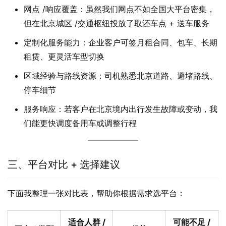
网点 /响应覆盖：虽然我们网点不如全国大平台密集，
但在北京城区 /交通枢纽投放了取还车点 + 送车服务
定制化服务能力：企业客户可签月租合同、包车、长期
租赁、更灵活车型切换
区域经验与路线资源：司机熟悉北京道路、避堵路线、
停车细节
服务响应：若客户在北京境内出行发生故障或变动，我
们能更快调度备用车或调整行程
三、平台对比 + 选择建议
下面我整理一张对比表，帮助你根据需求选平台：
适合人群 /
可能不足 /