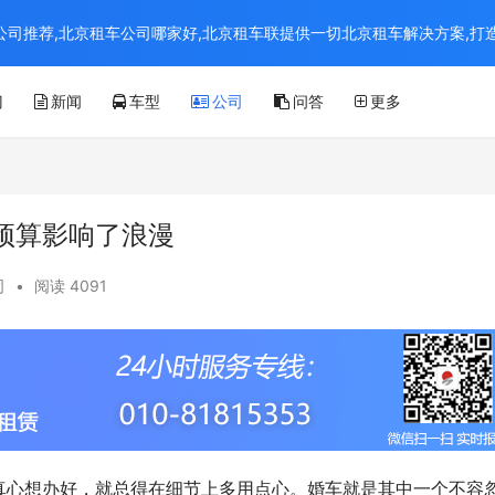
京租车公司推荐,北京租车公司哪家好,北京租车联提供一切北京租车解决方案,
门
新闻
车型
公司
问答
更多
预算影响了浪漫
司
•
阅读 4091
真心想办好，就总得在细节上多用点心。婚车就是其中一个不容