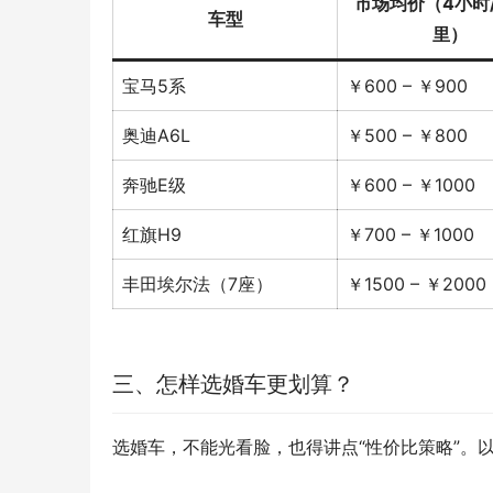
市场均价（4小时/
车型
里）
宝马5系
￥600 – ￥900
奥迪A6L
￥500 – ￥800
奔驰E级
￥600 – ￥1000
红旗H9
￥700 – ￥1000
丰田埃尔法（7座）
￥1500 – ￥2000
三、怎样选婚车更划算？
选婚车，不能光看脸，也得讲点“性价比策略”。