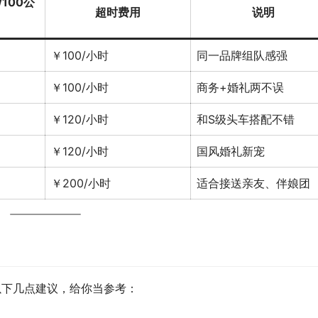
100公
超时费用
说明
￥100/小时
同一品牌组队感强
￥100/小时
商务+婚礼两不误
￥120/小时
和S级头车搭配不错
￥120/小时
国风婚礼新宠
￥200/小时
适合接送亲友、伴娘团
以下几点建议，给你当参考：