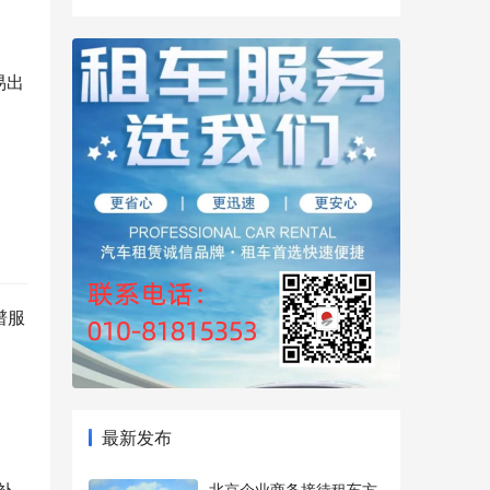
易出
谱服
最新发布
北京企业商务接待租车方