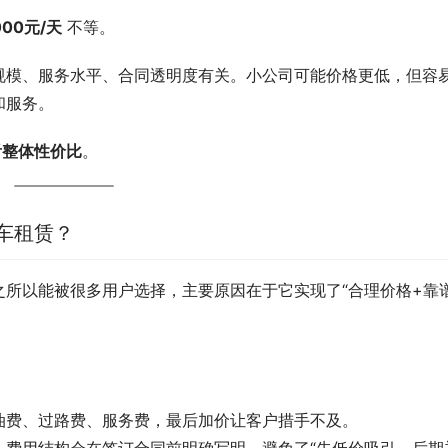
000元/天
不等。
规模、服务水平、合同透明度有关。小公司可能价格更低，但容
和服务。
看整体性价比
。
车租赁？
之所以能被很多用户选择，主要原因在于它实现了“合理价格+靠
油费、过路费、服务费，最后加价让客户措手不及。