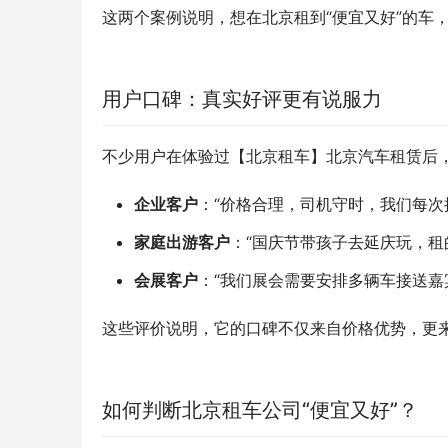
这两个案例说明，想在北京租到“便宜又好”的车
用户口碑：真实好评更有说服力
不少用户在体验过【北京租车】北京汽车租赁后
企业客户
：“价格合理，司机守时，我们每次
家庭出游客户
：“国庆节带孩子去延庆玩，租
会展客户
：“我们展会需要安排多辆车接送嘉
这些评价说明，它的口碑不仅来自价格优势，更
如何判断北京租车公司“便宜又好”？