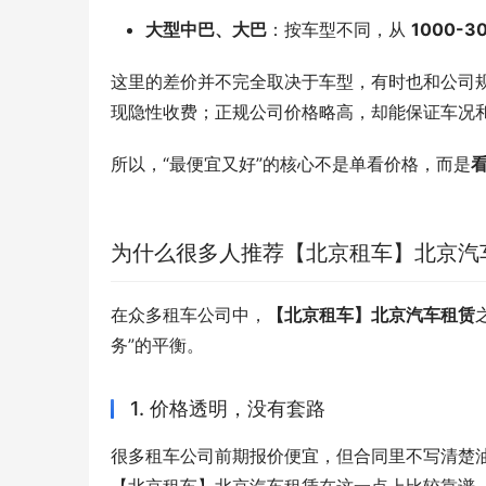
大型中巴、大巴
：按车型不同，从
1000-3
这里的差价并不完全取决于车型，有时也和公司
现隐性收费；正规公司价格略高，却能保证车况
所以，“最便宜又好”的核心不是单看价格，而是
为什么很多人推荐【北京租车】北京汽
在众多租车公司中，
【北京租车】北京汽车租赁
务”的平衡。
1. 价格透明，没有套路
很多租车公司前期报价便宜，但合同里不写清楚