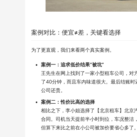
案例对比：便宜≠差，关键看选择
为了更直观，我们来看两个真实案例。
案例一：追求低价结果“被坑”
王先生在网上找到了一家小型租车公司，对方
了40分钟，而且车内味道很大。最后结账时还
公司还贵。
案例二：性价比高的选择
相比之下，李小姐选择了【北京租车】北京汽
合同。司机当天提前半小时到位，车况整洁
但算下来比之前在小公司被加价要省心多了。