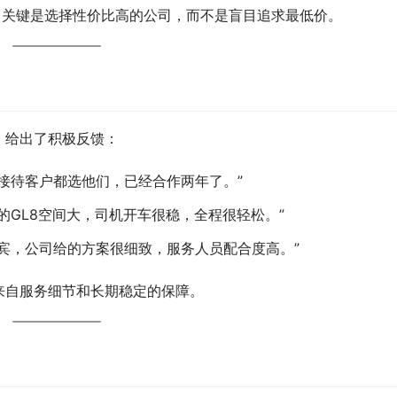
，关键是选择性价比高的公司，而不是盲目追求最低价。
，给出了积极反馈：
接待客户都选他们，已经合作两年了。”
的GL8空间大，司机开车很稳，全程很轻松。”
宾，公司给的方案很细致，服务人员配合度高。”
来自服务细节和长期稳定的保障。