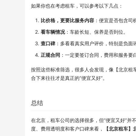
如果你也在考虑租车，可以参考以下几点：
比价格，更要比服务内容
：便宜是否包含司
看车辆情况
：车龄长短、保养是否到位。
查口碑
：多看看真实用户评价，特别是负面
正规合同
：一定要签订合同，费用和服务要
按照这些标准筛选，很多人会发现，像【北京租车
合下来往往才是真正的“便宜又好”。
总结
在北京，租车公司的选择很多，但“便宜又好”并
度、费用透明度和客户口碑来看，
【北京租车】