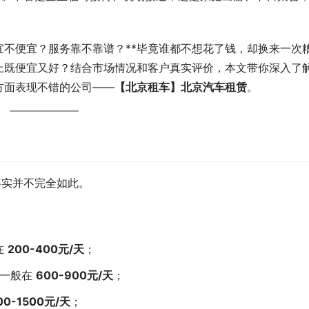
宜不便宜？服务靠不靠谱？**毕竟谁都不想花了钱，却换来一次
上既便宜又好？结合市场情况和客户真实评价，本文带你深入了
方面表现不错的公司——
【北京租车】北京汽车租赁
。
事实并不完全如此。
在
200-400元/天
；
租一般在
600-900元/天
；
00-1500元/天
；