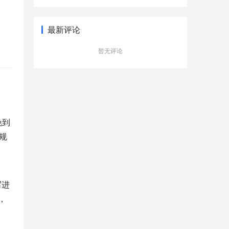
型新更有品质
最新评论
暂无评论
晚到
规
写进
，