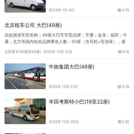
2023年 1月 4日
4.7K
北京租车公司 大巴(49座)
信息描述车型名称：49座大巴车车型品牌：宇通；金龙；福田；中
通；北方等国内知名品牌乘坐人数：50座（含司机+导游座），最
多乘坐49人日租价格：¥ 2000.00（限8小时100公里内）半日价
大型客车(49座至54座)
2022年 12月 21日
4.1K
格：¥ 1700.00（限4小时50公里内）机场接送首都机场：¥
1000.00（限2小时30公里）大兴机场：¥ 1500.00（限3小时60公
中旅集团大巴(49座)
里）双超标准：超出时间12…
2022年 12月 21日
3.7K
丰田考斯特小巴(19至22座)
2022年 12月 30日
5.2K