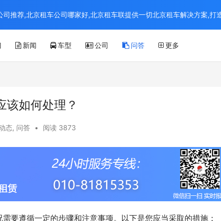
京租车公司推荐,北京租车公司哪家好,北京租车联提供一切北京租车解决方案,
门
新闻
车型
公司
问答
更多
应该如何处理？
动态
,
问答
•
阅读 3873
况需要遵循一定的步骤和注意事项。以下是您应当采取的措施：