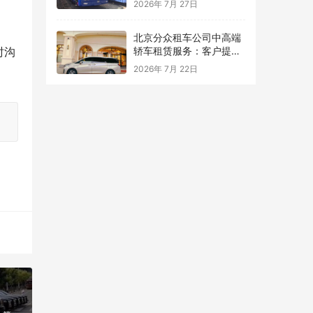
2026年 7月 27日
北京分众租车公司中高端
轿车租赁服务：客户提案
时沟
与广告拍摄用车推荐，车
2026年 7月 22日
型新更有品质