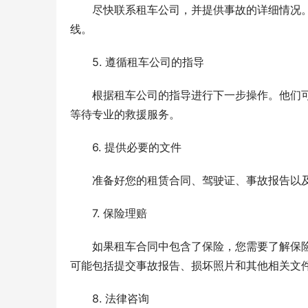
　　尽快联系租车公司，并提供事故的详细情况
线。
　　5. 遵循租车公司的指导
　　根据租车公司的指导进行下一步操作。他们
等待专业的救援服务。
　　6. 提供必要的文件
　　准备好您的租赁合同、驾驶证、事故报告以
　　7. 保险理赔
　　如果租车合同中包含了保险，您需要了解保
可能包括提交事故报告、损坏照片和其他相关文
　　8. 法律咨询