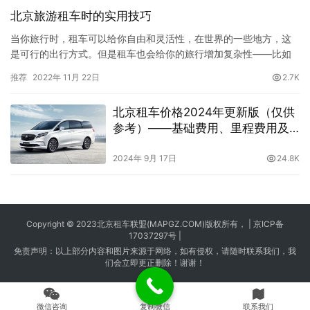
北京旅游租车时的实用技巧
当你旅行时，租车可以给你自由和灵活性，在世界的一些地方，这
是可行的出行方式。但是租车也会给你的旅行增加复杂性——比如
试图找到好的交易或者明确你需要哪种保险。一、选择车辆仔细考
推荐
2022年 11月 22日
2.7K
虑你需要什么样的车辆。如果你带着孩子或带着很多装备旅行，你
可能想要一辆大型轿车或SUV。如果你只是想在租金和汽油上省
北京租车价格2024年更新版（仅供
钱，你会想预订较小的型号。但是大小不是的因素。寻找环保的东
参考）——基础费用、里程费用及
西？不会开手…
带司机服务详解
2024年 9月 17日
24.8K
Copyright © 2023
北京租车
联盟(MAPGZ.COM)版权所有， |
京ICP备
17037297号
|
免责声明：以上部分内容和图片来源于网络，如有侵权，请随时联系我们，我
们会立即更正删除！谢谢！
微信咨询
复制微信
联系我们