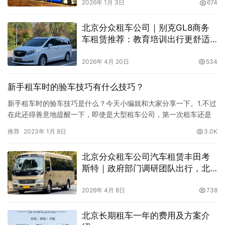
2026年 1月 3日
674
北京分众租车公司｜别克GL8商务
车租赁推荐：教育培训出行更舒适
更省心
2026年 4月 20日
534
新手租车时的验车技巧有什么技巧？
新手租车时的验车技巧是什么？今天小编就和大家分享一下。1.不过
在此还得善意地提醒一下，即使是大型租车公司，第一次租车还是
要仔细通读研究一下合同，咨询一下不明白的地方，心里有个底，
推荐
2023年 1月 8日
3.0K
到时候也不会因理解不同而产生什么纠纷。2、验车这个是今天重点
要阐述的一项，因为在网络上有不少网友反映，在一些不正规的租
北京分众租车公司汽车租赁丰田考
车公司，消费者经常会因为之前忽视的一些车体划痕而跟租车公司
斯特｜政府部门调研团队出行，北
产生纠…
京政府租车服务合规用车有保障
2026年 4月 8日
738
北京长期租车一年的费用及方案介