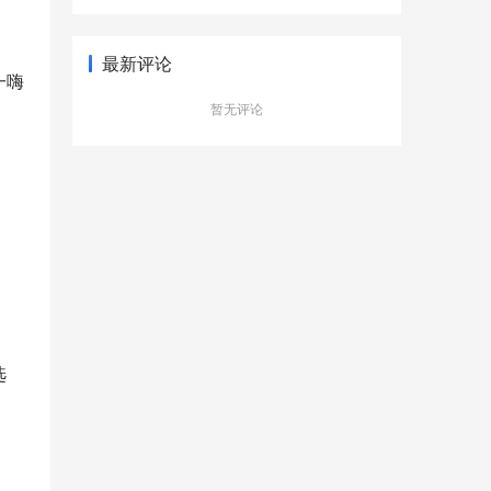
型新更有品质
最新评论
一嗨
暂无评论
选