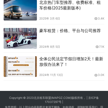
北京热门车型推荐、收费标准、租
车价格(2025最新版本)
2025年 3月 6日
3.4K
豪车租赁：价格、平台与公司推荐
2024年 8月 5日
7.1K
全体公民法定节假日增加2天！最新
放假办法来了！
2024年 11月 13日
3.0K
Copyright © 2023
北京租车
联盟(MAPGZ.COM)版权所有， |
京ICP备
17037297号
|
免责声明：以上部分内容和图片来源于网络，如有侵权，请随时联系我们，我