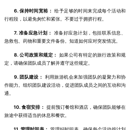
6. 保持时间宽裕：
 给予足够的时间来完成每个活动和
行程段，以避免匆忙和紧张。不要过于拥挤行程。
7. 准备应急计划：
 准备好应急计划，包括联系信息、
急救包、药物和重要文件备份。知道如何应对突发情况。
8. 公司政策和规定：
 如果公司有特定的旅行政策和规
定，请确保团队成员了解并遵守这些规定。
9. 团队建设：
 利用旅游机会来加强团队的凝聚力和协
作能力。组织团队建设活动，促进团队成员之间的互动和沟
通。
10. 食宿安排：
 提前预订餐馆和酒店，确保团队能够在
旅途中获得适当的休息和餐饮。
11. 管理时间表：
 管理好时间表，确保每个活动按计划