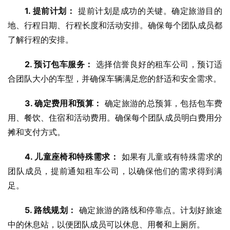
1. 提前计划：
 提前计划是成功的关键。确定旅游目的
地、行程日期、行程长度和活动安排。确保每个团队成员都
了解行程的安排。
2. 预订包车服务：
 选择信誉良好的租车公司，预订适
合团队大小的车型，并确保车辆满足您的舒适和安全需求。
3. 确定费用和预算：
 确定旅游的总预算，包括包车费
用、餐饮、住宿和活动费用。确保每个团队成员明白费用分
摊和支付方式。
4. 儿童座椅和特殊需求：
 如果有儿童或有特殊需求的
团队成员，提前通知租车公司，以确保他们的需求得到满
足。
5. 路线规划：
 确定旅游的路线和停靠点。计划好旅途
中的休息站，以便团队成员可以休息、用餐和上厕所。