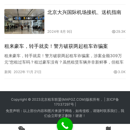
北京大兴国际机场接机、送机指南
2024年 8月 9日
29.3K
租来豪车，转手就卖！警方破获两起租车诈骗案
租来豪车，转手就卖！警方破获两起租车诈骗案，涉案金额309万
元“您租过车吗？租过豪车没有？虽然租赁车辆并非新鲜事，但租车
诈骗防不胜防。”11月18日上午，纳雍警方向媒体通报：租赁豪车套
新闻
2022年 11月 21日
3.0K
路深，最近两年出现多起租赁车辆实施诈骗的案件，涉案金额达
309万元。套路太深租车诈骗防不胜防据纳雍县公安局办案民警介
绍，2021年5月，李某与翟某在纳雍县创办了一家汽车服务公司…
Copyright © 2023
北京租车
联盟(MAPGZ.COM)版权所有， |
京ICP备
17037297号
|
免责声明：以上部分内容和图片来源于网络，如有侵权，请随时联系我们，我
们会立即更正删除！谢谢！