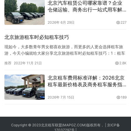
北京汽车租赁公司哪家靠谱？企业
仓储运输、商务出行一站式用车解
决方案
2026年 6月 29日
227
北京旅游租车时必知租车技巧
现如今，大多数青年男女都喜欢旅游，而更多的人更会选择租车旅
游，今天小编就给大家分享北京旅游租车时必知租车技巧：1：租车
前您应该先了解想租赁车型的性能和车况，价格及租车所需证件。
推荐
2022年 11月 21日
2.8K
2：电话预订时需要您留下详细的相关信息，以备不时之需;如果您是
会员，需要预订外地用车，请您告知接线您是否需要接机、接站。
北京租车费用标准详解：2026北京
3：预订最好提前1–2天，预订周末的车辆需要提前2&…
租车最新价格表及商务租车服务指
南
2026年 7月 15日
189
Copyright © 2023
北京租车
联盟(MAPGZ.COM)版权所有， |
京ICP备
17037297号
|