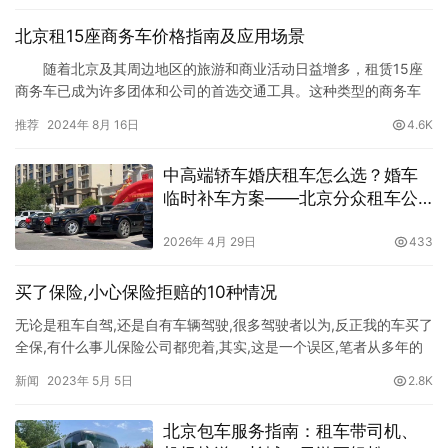
北京租15座商务车价格指南及应用场景
随着北京及其周边地区的旅游和商业活动日益增多，租赁15座
商务车已成为许多团体和公司的首选交通工具。这种类型的商务车
不仅宽敞舒适，而且能够满足小型团体的出行需求。无论是北京周
推荐
2024年 8月 16日
4.6K
边的旅游还是公司团队的出行，租赁15座商务车都能够提供极大的
便利。本文将详细介绍在北京租赁15座商务车的价格情况及其在不
中高端轿车婚庆租车怎么选？婚车
同场景中的应用。 一、15座商务车的价格概述 在北京租
临时补车方案——北京分众租车公
赁…
司高端车型即刻到
2026年 4月 29日
433
买了保险,小心保险拒赔的10种情况
无论是租车自驾,还是自有车辆驾驶,很多驾驶者以为,反正我的车买了
全保,有什么事儿保险公司都兜着,其实,这是一个误区,笔者从多年的
保险从业经验中知道,拒赔和部分赔付是司空见惯之事.买了保险,小心
新闻
2023年 5月 5日
2.8K
保险拒赔的10种情况文章来源:北京租车www.mapgz.com第一种况:
保险条款是格式合同,保险公司定制了繁杂的约定,你要买保险,签字付
北京包车服务指南：租车带司机、
款就行了,没什么好讲的;大多数…