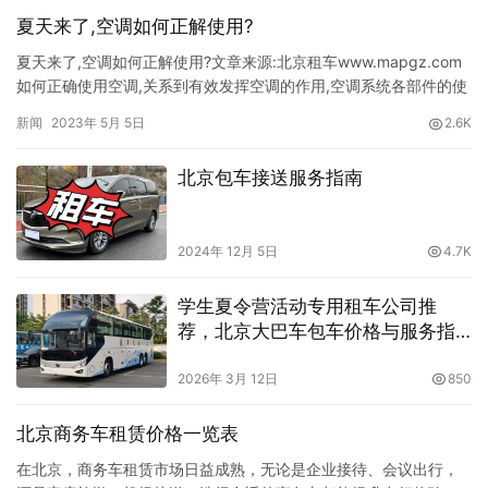
夏天来了,空调如何正解使用?
夏天来了,空调如何正解使用?文章来源:北京租车www.mapgz.com
如何正确使用空调,关系到有效发挥空调的作用,空调系统各部件的使
用寿命,节省使用成本,产生良好效益.那么,如何正确使用呢?1.空调经
新闻
2023年 5月 5日
2.6K
过一个漫长的冬眠后,雪种会有不同程度的流失,发现空调不够冻时,一
般补几十元补加雪种就可以了;2.冷车启动到热车后才加空调负荷,天
北京包车接送服务指南
热时等车内温度散出以后才开启空…
2024年 12月 5日
4.7K
学生夏令营活动专用租车公司推
荐，北京大巴车包车价格与服务指
南
2026年 3月 12日
850
北京商务车租赁价格一览表
在北京，商务车租赁市场日益成熟，无论是企业接待、会议出行，