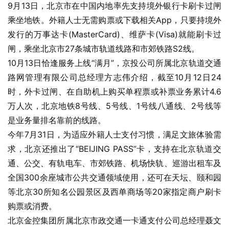
9月13日，北京市在中国内地率先支持境外银行卡刷卡过闸
乘坐地铁。外籍人士无需购票或下载相关App，只要持境外
发行的万事达卡(MasterCard)、维萨卡(Visa)就能刷卡过
闸，乘坐北京市27条城市轨道线路和市郊铁路S2线。
10月13日恰逢服务上线“满月”，京投公司所属北京轨道交通
路网管理有限公司总经理方志伟介绍，截至10月12日24
时，外卡过闸、在自助机上购买单程票或补票业务累计4.6
万人次，北京地铁8号线、5号线、1号线八通线、2号线等
是业务量排名靠前的线路。
今年7月31日，为适应外籍人士支付习惯，满足文旅体验需
求，北京还推出了“BEIJING PASS”卡，支持在北京轨道交
通、公交、有轨电车、市郊铁路、机场快轨、巡游出租车及
全国300余座城市公共交通领域使用，还可在天坛、颐和园
等北京30所知名公园景区及西单商场等20家指定商户刷卡
购票或消费。
北京金控集团所属北京市政交通一卡通支付公司总经理聂文