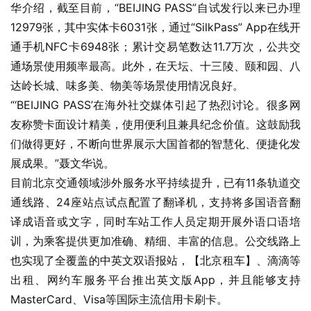
华介绍，截至目前，“BEIJING PASS”自试发行以来已办理
12979张，其中实体卡6031张，通过“SilkPass” App在线开
通手机NFC卡6948张；累计交易笔数达11.7万次，公共交
通场景使用频率最高。此外，在天坛、十三陵、颐和园、八
达岭长城、味多美、物美等场景使用情况良好。
“‘BEIJING PASS’在海外社交媒体引起了热烈讨论。很多网
友称赞卡面设计精美，使用便利且兼具纪念价值。这鼓励我
们做得更好，不断向世界展示大国首都的智慧化、便捷化发
展成果。”聂文华说。
目前北京交通领域涉外服务水平持续提升，已有11条轨道交
通线路、24座站点试点配置了翻译机，支持将多国语音翻
译成语音或文字，同时车站工作人员定期开展外语口语培
训，为乘客提供更加准确、精细、丰富的信息。公交线路上
也实现了全覆盖的中英文双语报站，【北京租车】、滴滴等
出租、网约车服务平台推出英文版App，并且能够支持
MasterCard、Visa等国际主流信用卡刷卡。